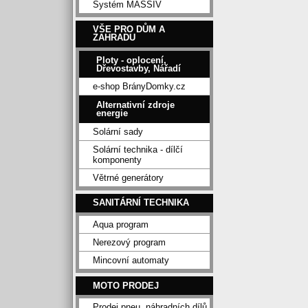
Systém MASSIV
VŠE PRO DŮM A
ZAHRADU
Ploty - oplocení,
Dřevostavby, Nářadí
e-shop BrányDomky.cz
Alternativní zdroje
energie
Solární sady
Solární technika - dílčí
komponenty
Větrné generátory
SANITÁRNÍ TECHNIKA
Aqua program
Nerezový program
Mincovní automaty
MOTO PRODEJ
Prodej pneu, náhradních dílů,