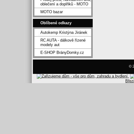
oblečení a doplňků - MOTO
MOTO bazar
Oblíbené odkazy
Autokemp Kristýna Jiránek
RC AUTA - dálkově řízené
modely aut
E-SHOP BrányDomky.cz
© 2
Břez