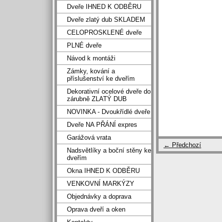
Dveře IHNED K ODBĚRU
Dveře zlatý dub SKLADEM
CELOPROSKLENÉ dveře
PLNÉ dveře
Návod k montáži
Zámky, kování a
příslušenství ke dveřím
Dekorativní ocelové dveře do
zárubně ZLATÝ DUB
NOVINKA - Dvoukřídlé dveře
Dveře NA PŘÁNÍ expres
Garážová vrata
← Předchozí
Nadsvětlíky a boční stěny ke
dveřím
Okna IHNED K ODBĚRU
VENKOVNÍ MARKÝZY
Objednávky a doprava
Oprava dveří a oken